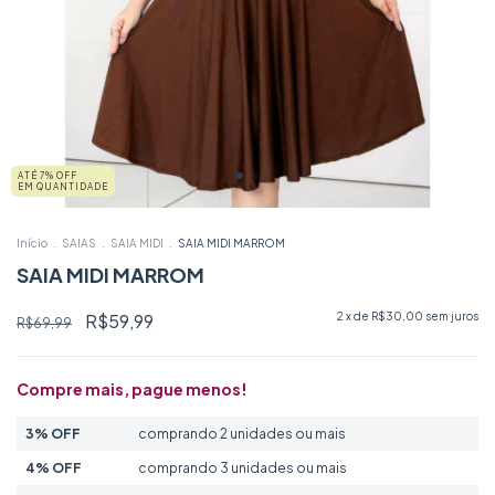
ATÉ 7% OFF
EM QUANTIDADE
Início
.
SAIAS
.
SAIA MIDI
.
SAIA MIDI MARROM
SAIA MIDI MARROM
R$59,99
2
x de
R$30,00
sem juros
R$69,99
Compre mais, pague menos!
3% OFF
comprando 2 unidades ou mais
4% OFF
comprando 3 unidades ou mais