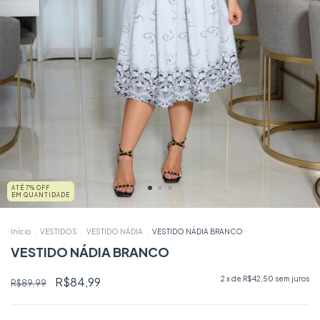
ATÉ 7% OFF
EM QUANTIDADE
Início
.
VESTIDOS
.
VESTIDO NÁDIA
.
VESTIDO NÁDIA BRANCO
VESTIDO NÁDIA BRANCO
R$84,99
2
x de
R$42,50
sem juros
R$89,99