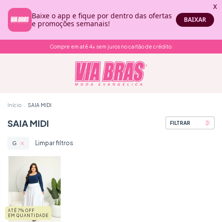
Compre em até 4x sem juros no cartão de crédito.
Início
.
SAIA MIDI
SAIA MIDI
FILTRAR
Limpar filtros
G
ATÉ 7% OFF
EM QUANTIDADE