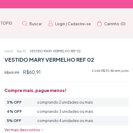
TOP10
Buscar
Login
/
Cadastre-se
Carrinho
(
0
)
Início
.
Top 10
.
VESTIDO MARY VERMELHO REF 02
VESTIDO MARY VERMELHO REF 02
R$60,91
2
x de
R$30,46
sem juros
R$69,99
Compre mais, pague menos!
3% OFF
comprando 2 unidades ou mais
4% OFF
comprando 3 unidades ou mais
5% OFF
comprando 4 unidades ou mais
Ver mais descontos