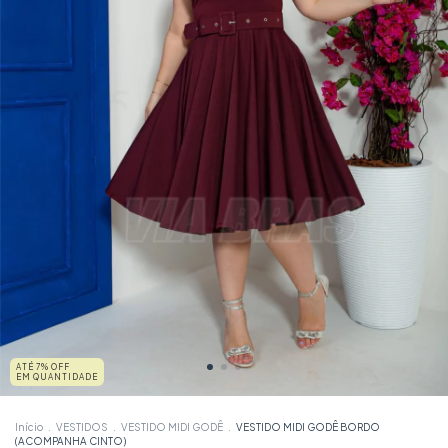
ATÉ 7% OFF
EM QUANTIDADE
Início
.
VESTIDOS
.
VESTIDO MIDI GODÊ
.
VESTIDO MIDI GODÊ BORDO
(ACOMPANHA CINTO)