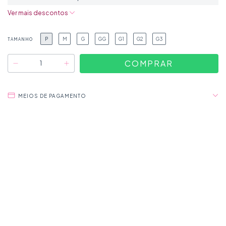
Ver mais descontos
P
M
G
GG
G1
G2
G3
TAMANHO
MEIOS DE PAGAMENTO