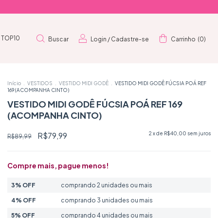
TOP10
Buscar
Login
/
Cadastre-se
Carrinho
(
0
)
Início
.
VESTIDOS
.
VESTIDO MIDI GODÊ
.
VESTIDO MIDI GODÊ FÚCSIA POÁ REF
169 (ACOMPANHA CINTO)
VESTIDO MIDI GODÊ FÚCSIA POÁ REF 169
(ACOMPANHA CINTO)
R$79,99
2
x de
R$40,00
sem juros
R$89,99
Compre mais, pague menos!
3% OFF
comprando 2 unidades ou mais
4% OFF
comprando 3 unidades ou mais
5% OFF
comprando 4 unidades ou mais