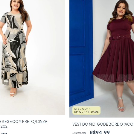
ATÉ 7% OFF
EM QUANTIDADE
NA BEGE COM PRETO/CINZA
VESTIDO MIDI GODÊ BORDO (ACO
 202
R$94,99
R$99,99