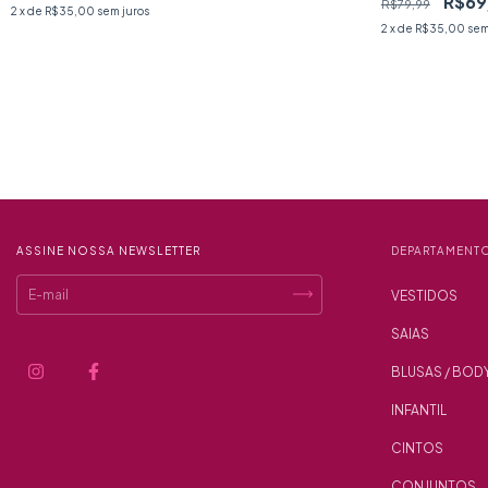
R$69
R$79,99
2
x de
R$35,00
sem juros
2
x de
R$35,00
sem
ASSINE NOSSA NEWSLETTER
DEPARTAMENT
VESTIDOS
SAIAS
BLUSAS / BOD
INFANTIL
CINTOS
CONJUNTOS