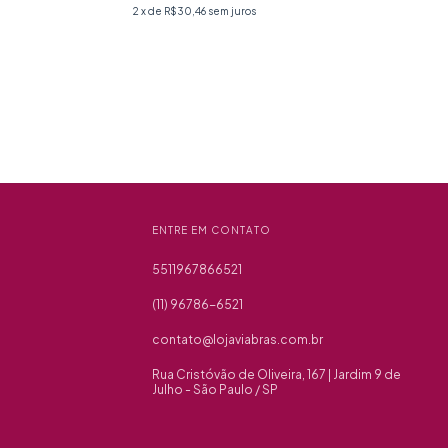
2
x de
R$30,46
sem juros
ENTRE EM CONTATO
5511967866521
(11) 96786-6521
contato@lojaviabras.com.br
Rua Cristóvão de Oliveira, 167 | Jardim 9 de
Julho - São Paulo / SP