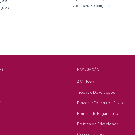
,99
2
x de
R$47,50
sem juros
 juros
OS
NAVEGAÇÃO
A Via Bras
Trocas e Devoluções
Y
Prazos e Formas de Envio
Formas de Pagamento
Política de Privacidade
Como Comprar