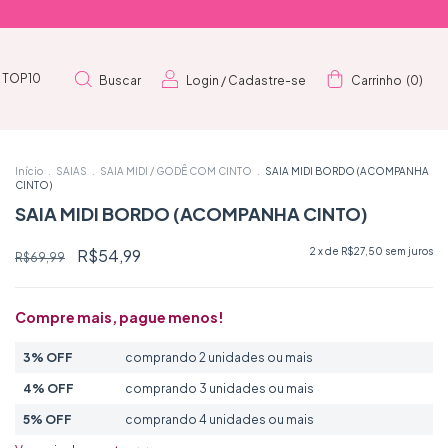
TOP10
Buscar
Login
/
Cadastre-se
Carrinho
(
0
)
Início
.
SAIAS
.
SAIA MIDI / GODÊ COM CINTO
.
SAIA MIDI BORDO (ACOMPANHA
CINTO)
SAIA MIDI BORDO (ACOMPANHA CINTO)
R$54,99
2
x de
R$27,50
sem juros
R$69,99
Compre mais, pague menos!
3% OFF
comprando 2 unidades ou mais
4% OFF
comprando 3 unidades ou mais
5% OFF
comprando 4 unidades ou mais